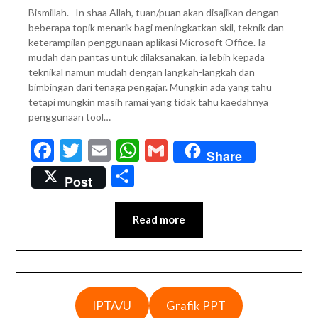
Bismillah. In shaa Allah, tuan/puan akan disajikan dengan
beberapa topik menarik bagi meningkatkan skil, teknik dan
keterampilan penggunaan aplikasi Microsoft Office. Ia
mudah dan pantas untuk dilaksanakan, ia lebih kepada
teknikal namun mudah dengan langkah-langkah dan
bimbingan dari tenaga pengajar. Mungkin ada yang tahu
tetapi mungkin masih ramai yang tidak tahu kaedahnya
penggunaan tool…
Facebook
Twitter
Email
WhatsApp
Gmail
Share
Share
Post
Read more
IPTA/U
Grafik PPT