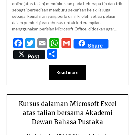
online(atas talian) memfokuskan pada beberapa tip dan trik
sebagai persediaan memburu pekerjaan kelak, ia juga
sebagai kemahiran yang perlu dimiliki oleh setiap pelajar
dalam pembelajaran khusus untuk keterampilan
menggunakan perisian Microsoft Office, didoakan agar…
Facebook
Twitter
Email
WhatsApp
Gmail
Share
Share
Post
Read more
Kursus dalaman Microsoft Excel
atas talian bersama Akademi
Dewan Bahasa Pustaka