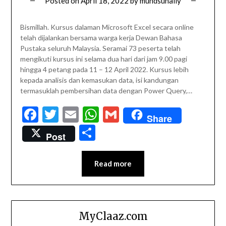
Posted on
April 18, 2022
by
muhdsuhaily
Bismillah. Kursus dalaman Microsoft Excel secara online
telah dijalankan bersama warga kerja Dewan Bahasa
Pustaka seluruh Malaysia. Seramai 73 peserta telah
mengikuti kursus ini selama dua hari dari jam 9.00 pagi
hingga 4 petang pada 11 – 12 April 2022. Kursus lebih
kepada analisis dan kemasukan data, isi kandungan
termasuklah pembersihan data dengan Power Query,…
Facebook
Twitter
Email
WhatsApp
Gmail
Share
Share
Post
Read more
MyClaaz.com