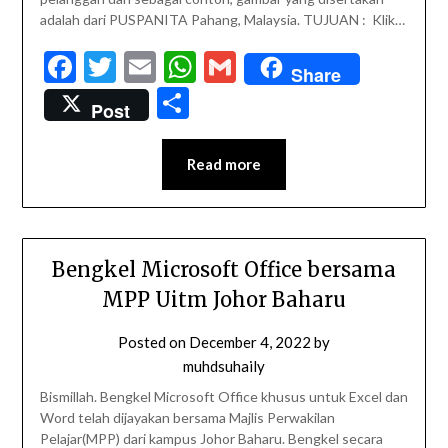
adalah dari PUSPANITA Pahang, Malaysia. TUJUAN : Klik…
Facebook
Twitter
Email
WhatsApp
Gmail
Share
Share
Post
Read more
Bengkel Microsoft Office bersama
MPP Uitm Johor Baharu
Posted on
December 4, 2022
by
muhdsuhaily
Bismillah. Bengkel Microsoft Office khusus untuk Excel dan
Word telah dijayakan bersama Majlis Perwakilan
Pelajar(MPP) dari kampus Johor Baharu. Bengkel secara