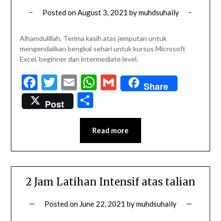
Posted on
August 3, 2021
by
muhdsuhaily
Alhamdulillah, Terima kasih atas jemputan untuk
mengendalikan bengkal sehari untuk kursus Microsoft
Excel, beginner dan intermediate level.
Facebook
Twitter
Email
WhatsApp
Gmail
Share
Share
Post
Read more
2 Jam Latihan Intensif atas talian
Posted on
June 22, 2021
by
muhdsuhaily