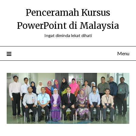
Skip
Penceramah Kursus
to
content
PowerPoint di Malaysia
Ingat diminda lekat dihati
Menu