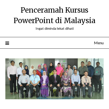
Skip
Penceramah Kursus
to
content
PowerPoint di Malaysia
Ingat diminda lekat dihati
Menu