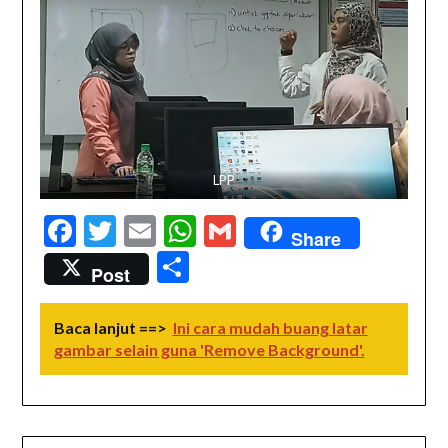
LPP
Facebook
Twitter
Email
WhatsApp
Gmail
Share
Share
Post
Baca lanjut ==>
Ini cara mudah buang latar
gambar selain guna 'Remove Background'.