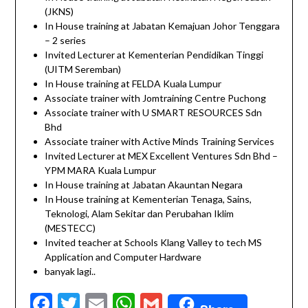
(JKNS)
In House training at Jabatan Kemajuan Johor Tenggara
– 2 series
Invited Lecturer at Kementerian Pendidikan Tinggi
(UITM Seremban)
In House training at FELDA Kuala Lumpur
Associate trainer with Jomtraining Centre Puchong
Associate trainer with U SMART RESOURCES Sdn
Bhd
Associate trainer with Active Minds Training Services
Invited Lecturer at MEX Excellent Ventures Sdn Bhd –
YPM MARA Kuala Lumpur
In House training at Jabatan Akauntan Negara
In House training at Kementerian Tenaga, Sains,
Teknologi, Alam Sekitar dan Perubahan Iklim
(MESTECC)
Invited teacher at Schools Klang Valley to tech MS
Application and Computer Hardware
banyak lagi..
Facebook
Twitter
Email
WhatsApp
Gmail