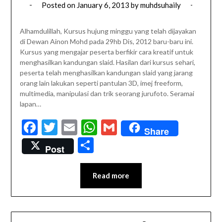
Posted on
January 6, 2013
by
muhdsuhaily
Alhamdulillah, Kursus hujung minggu yang telah dijayakan
di Dewan Ainon Mohd pada 29hb Dis, 2012 baru-baru ini.
Kursus yang mengajar peserta berfikir cara kreatif untuk
menghasilkan kandungan slaid. Hasilan dari kursus sehari,
peserta telah menghasilkan kandungan slaid yang jarang
orang lain lakukan seperti pantulan 3D, imej freeform,
multimedia, manipulasi dan trik seorang jurufoto. Seramai
lapan…
Facebook
Twitter
Email
WhatsApp
Gmail
Share
Share
Post
Read more