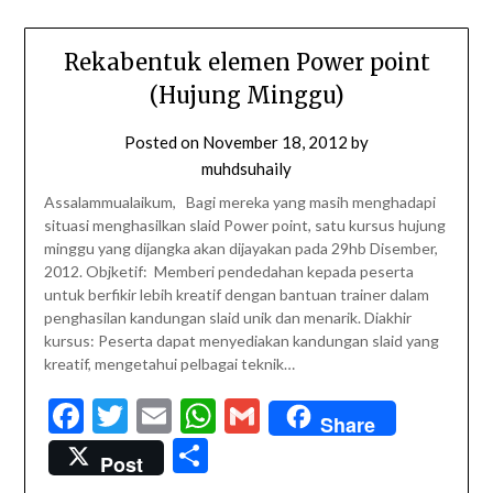
Rekabentuk elemen Power point
(Hujung Minggu)
Posted on
November 18, 2012
by
muhdsuhaily
Assalammualaikum, Bagi mereka yang masih menghadapi
situasi menghasilkan slaid Power point, satu kursus hujung
minggu yang dijangka akan dijayakan pada 29hb Disember,
2012. Objketif: Memberi pendedahan kepada peserta
untuk berfikir lebih kreatif dengan bantuan trainer dalam
penghasilan kandungan slaid unik dan menarik. Diakhir
kursus: Peserta dapat menyediakan kandungan slaid yang
kreatif, mengetahui pelbagai teknik…
Facebook
Twitter
Email
WhatsApp
Gmail
Share
Share
Post