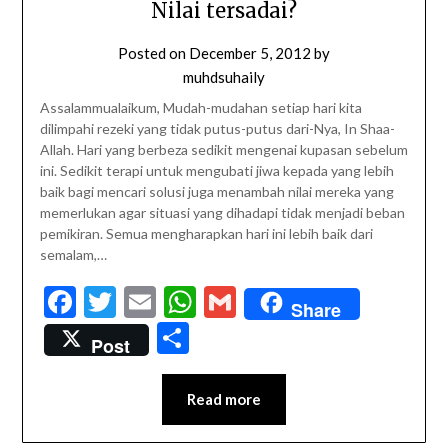
Nilai tersadai?
Posted on
December 5, 2012
by
muhdsuhaily
Assalammualaikum, Mudah-mudahan setiap hari kita
dilimpahi rezeki yang tidak putus-putus dari-Nya, In Shaa-
Allah. Hari yang berbeza sedikit mengenai kupasan sebelum
ini. Sedikit terapi untuk mengubati jiwa kepada yang lebih
baik bagi mencari solusi juga menambah nilai mereka yang
memerlukan agar situasi yang dihadapi tidak menjadi beban
pemikiran. Semua mengharapkan hari ini lebih baik dari
semalam,…
Facebook
Twitter
Email
WhatsApp
Gmail
Share
Share
Post
Read more