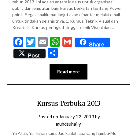
tahun 2013. Ini adalah antara kursus untuk organisasi,
public dan jemputan bagi kursus berkaitan tentang Power
point. Segala maklumat lanjut akan dihantar melalui email
untuk tindakan selanjutnya. 1. Kursus Teknik Visual dan
Kreatif. 2. Kursus peringkat tinggi Teknik Visual dan…
Facebook
Twitter
Email
WhatsApp
Gmail
Share
Share
Post
Read more
Kursus Terbuka 2013
Posted on
January 22, 2013
by
muhdsuhaily
Ya Allah, Ya Tuhan kami. Jadikanlah apa yang hamba-Mu