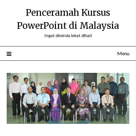
Skip
Penceramah Kursus
to
content
PowerPoint di Malaysia
Ingat diminda lekat dihati
Menu