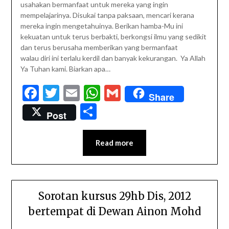
usahakan bermanfaat untuk mereka yang ingin
mempelajarinya. Disukai tanpa paksaan, mencari kerana
mereka ingin mengetahuinya. Berikan hamba-Mu ini
kekuatan untuk terus berbakti, berkongsi ilmu yang sedikit
dan terus berusaha memberikan yang bermanfaat
walau diri ini terlalu kerdil dan banyak kekurangan. Ya Allah
Ya Tuhan kami. Biarkan apa…
Facebook
Twitter
Email
WhatsApp
Gmail
Share
Share
Post
Read more
Sorotan kursus 29hb Dis, 2012
bertempat di Dewan Ainon Mohd