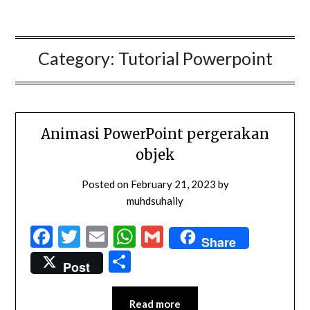
Category:
Tutorial Powerpoint
Animasi PowerPoint pergerakan
objek
Posted on
February 21, 2023
by
muhdsuhaily
Facebook
Twitter
Email
WhatsApp
Gmail
Share
Share
Post
Read more