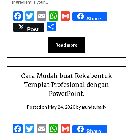
Ingredient is your…
Facebook
Twitter
Email
WhatsApp
Gmail
Share
Share
Post
Read more
Cara Mudah buat Rekabentuk
Templat Profesional dengan
PowerPoint.
Posted on
May 24, 2020
by
muhdsuhaily
Facebook
Twitter
Email
WhatsApp
Gmail
Share