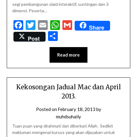
segi pembangunan slaid interaktif, suntingan dan 3
dimensi. Peserta…
Facebook
Twitter
Email
WhatsApp
Gmail
Share
Share
Post
Read more
Kekosongan Jadual Mac dan April
2013.
Posted on
February 18, 2013
by
muhdsuhaily
Tuan puan yang dirahmati dan diberkati Allah. Sedikit
makluman mengenai kursus yang akan dijayakan untuk